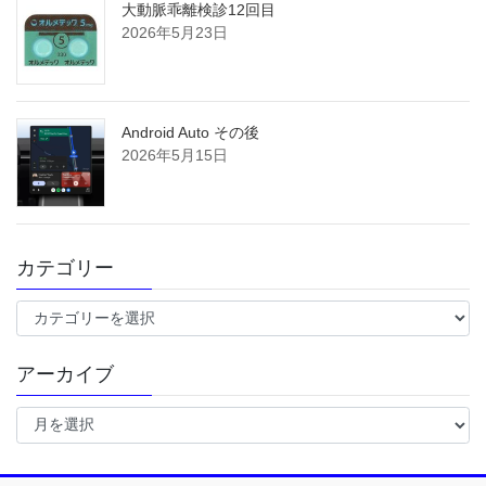
大動脈乖離検診12回目
2026年5月23日
Android Auto その後
2026年5月15日
カテゴリー
カ
テ
ゴ
アーカイブ
リ
ー
ア
ー
カ
イ