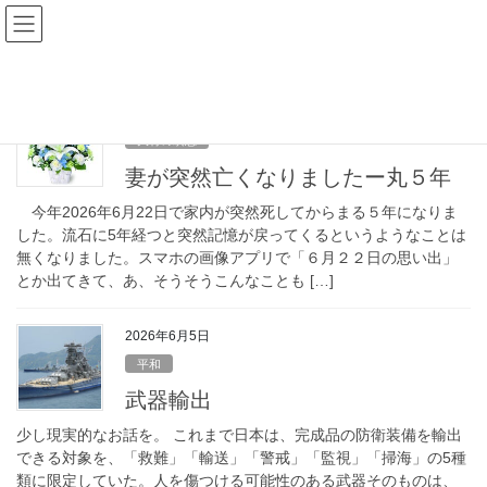
コ
ナ
Webマーケット有限会社
ン
ビ
テ
ゲ
Previous
Next
なんでもやってみないとわからない。
ン
ー
ネバーギブアップ
ツ
シ
2026年6月26日
へ
ョ
大将の瞑想
ス
ン
キ
に
妻が突然亡くなりましたー丸５年
ッ
移
今年2026年6月22日で家内が突然死してからまる５年になりま
プ
動
した。流石に5年経つと突然記憶が戻ってくるというようなことは
無くなりました。スマホの画像アプリで「６月２２日の思い出」
とか出てきて、あ、そうそうこんなことも […]
2026年6月5日
平和
武器輸出
少し現実的なお話を。 これまで日本は、完成品の防衛装備を輸出
できる対象を、「救難」「輸送」「警戒」「監視」「掃海」の5種
類に限定していた。人を傷つける可能性のある武器そのものは、