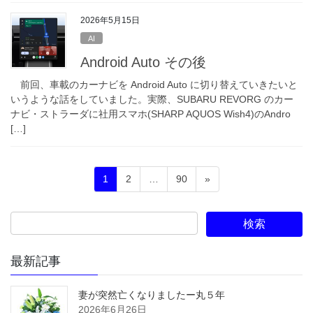
2026年5月15日
AI
Android Auto その後
前回、車載のカーナビを Android Auto に切り替えていきたいと
いうような話をしていました。実際、SUBARU REVORG のカー
ナビ・ストラーダに社用スマホ(SHARP AQUOS Wish4)のAndro
[…]
投
固
固
固
1
2
…
90
»
稿
定
定
定
ペ
ペ
ペ
の
ー
ー
ー
ペ
ジ
ジ
ジ
ー
最新記事
ジ
送
妻が突然亡くなりましたー丸５年
2026年6月26日