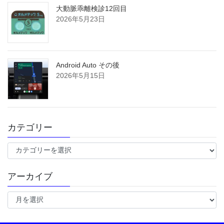
大動脈乖離検診12回目
2026年5月23日
Android Auto その後
2026年5月15日
カテゴリー
カ
テ
ゴ
アーカイブ
リ
ー
ア
ー
カ
イ