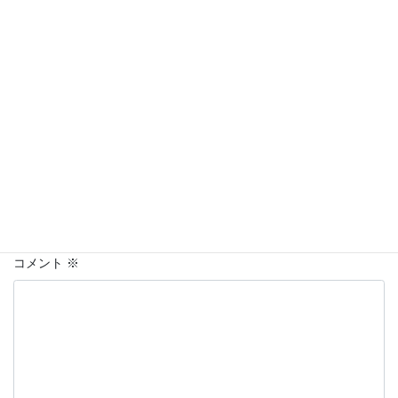
車
カテゴリー
スバル
レヴォーグ
国防
軍備
タグ
コメントを残す
メールアドレスが公開されることはありません。
※
が付いている
欄は必須項目です
コメント
※