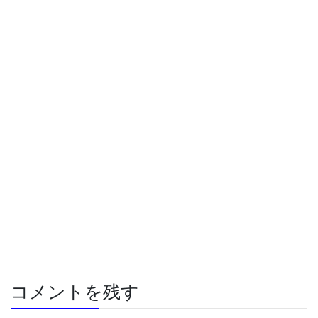
無意識の煽り運転
2024年9月15日
黄砂や花粉
2024年5月3日
譲り合い
2023年7月17日
車
カテゴリー
アイサイト
スバル
レヴォーグ
車
タグ
コメントを残す