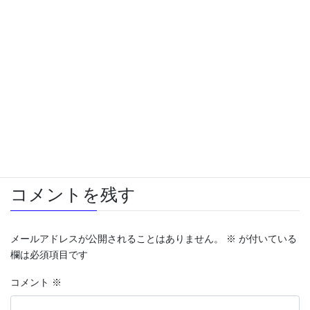
2024年3月24日
火星でLinux
2024年2月11日
オーディオ＆ビジュアル
、
スマホ
、
未分類
カテゴリー
オーディオ
スマホ
車
タグ
コメントを残す
メールアドレスが公開されることはありません。
※
が付いている
欄は必須項目です
コメント
※