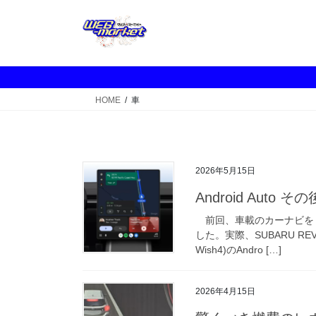
コ
ナ
ン
ビ
テ
ゲ
ン
ー
ツ
シ
へ
ョ
HOME
車
ス
ン
キ
に
ッ
移
プ
動
2026年5月15日
Android Auto その
前回、車載のカーナビを An
した。実際、SUBARU RE
Wish4)のAndro […]
2026年4月15日