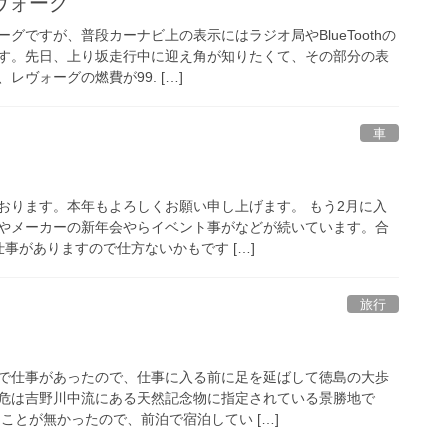
ヴォーグ
ですが、普段カーナビ上の表示にはラジオ局やBlueToothの
す。先日、上り坂走行中に迎え角が知りたくて、その部分の表
ヴォーグの燃費が99. […]
車
おります。本年もよろしくお願い申し上げます。 もう2月に入
やメーカーの新年会やらイベント事がなどが続いています。合
事がありますので仕方ないかもです […]
旅行
で仕事があったので、仕事に入る前に足を延ばして徳島の大歩
危は吉野川中流にある天然記念物に指定されている景勝地で
ことが無かったので、前泊で宿泊してい […]