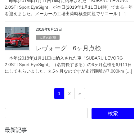
昨年(2018年)1月11日14時に納車された「SUBARU LEVORG
2.0STI Sport EyeSight」が本日(2019年1月11日14時）でまる一年
を迎えました。メーカーの工場出荷時検査問題でリコール […]
2018年6月13日
大将の瞑想
レヴォーグ 6ヶ月点検
本年(2018年)1月11日に納入された車「SUBARU LEVORG
2.0STI Sport EyeSight」（名前長すぎる）の6ヶ月点検を6月11日
にしてもらいました。丸5ヶ月なのですが走行距離が7,000km […]
投
固
固
1
2
»
稿
定
定
ペ
ペ
の
ー
ー
ペ
ジ
ジ
ー
最新記事
ジ