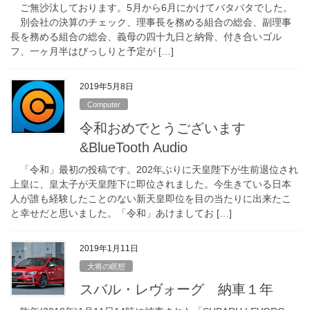
ご無沙汰しております。5月から6月にかけてバタバタでした。
別会社の決算のチェック、理事長を務める組合の総会、副理事
長を務める組合の総会、義母の四十九日と納骨、付き合いゴル
フ、一ヶ月半はびっしりと予定が […]
2019年5月8日
Computer
令和おめでとうございます
&BlueTooth Audio
「令和」最初の投稿です。202年ぶりに天皇陛下が生前退位され
上皇に、皇太子が天皇陛下に即位されました。今生きている日本
人が誰も経験したことのない新天皇即位を目の当たりに出来たこ
と幸せだと思いました。「令和」あけましてお […]
2019年1月11日
大将の瞑想
スバル・レヴォーグ 納車１年