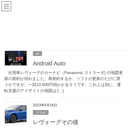
コ
ナ
ン
ビ
テ
ゲ
自動運転
ン
ー
ツ
シ
HOME
自動運転
へ
ョ
ス
ン
キ
に
2026年5月8日
ッ
移
AI
プ
動
Android Auto
社用車レヴォーグのカーナビ（Panasonic ストラーダ) の地図更
新の契約が切れました。再契約するか、ソフトの更新のたびに買
うかですが、一回13,000円弱かかるそうです。これとは別に、運
転支援のアイサイトの地図は […]
2023年6月16日
スマホ
レヴォーグその後