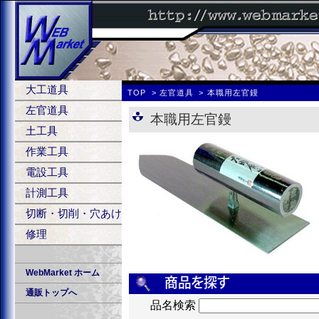
大工道具
TOP
左官道具
本職用左官鏝
左官道具
本職用左官鏝
土工具
作業工具
電設工具
計測工具
切断・切削・穴あけ
修理
WebMarket ホーム
通販トップへ
品名検索