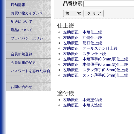
品番検索
店舗情報
お買い物ガイダンス
配送について
仕上鏝
返品について
左助廣正 本焼仕上鏝
左助廣正 油焼仕上鏝
プライバシーポリシー
左助廣正 硬打仕上鏝
左助廣正 オールステン仕上鏝
左助廣正 ステン仕上鏝
会員新規登録
左助廣正 本焼薄手(0.3mm厚)仕上鏝
会員情報の変更
左助廣正 本焼薄手(0.5mm厚)仕上鏝
左助廣正 ステン薄手(0.3mm)仕上鏝
パスワードを忘れた場合
左助廣正 ステン薄手(0.5mm)仕上鏝
お問い合わせ
塗付鏝
左助廣正 本焼塗付鏝
左助廣正 本焼人造鏝