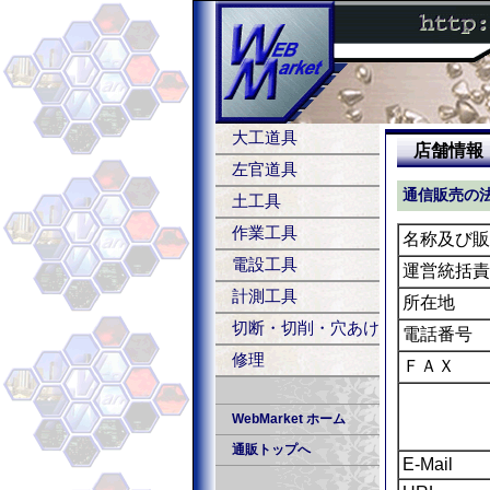
大工道具
店舗情報
左官道具
通信販売の
土工具
作業工具
名称及び販
電設工具
運営統括責
計測工具
所在地
切断・切削・穴あけ
電話番号
修理
ＦＡＸ
WebMarket ホーム
通販トップへ
E-Mail