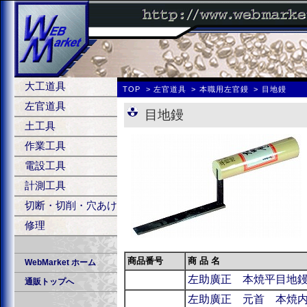
大工道具
TOP
左官道具
本職用左官鏝
目地鏝
左官道具
目地鏝
土工具
作業工具
電設工具
計測工具
切断・切削・穴あけ
修理
商品番号
商 品 名
WebMarket ホーム
左助廣正 本焼平目地
通販トップへ
左助廣正 元首 本焼