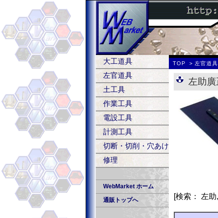
大工道具
TOP
左官道
左官道具
左助廣
土工具
作業工具
電設工具
計測工具
切断・切削・穴あけ
修理
WebMarket ホーム
[検索： 左助
通販トップへ