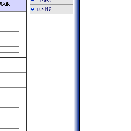
購入数
面引鏝