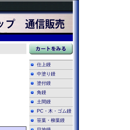
仕上鏝
中塗り鏝
塗付鏝
角鏝
土間鏝
PC・木・ゴム鏝
笹葉・柳葉鏝
目地鏝