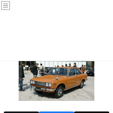
コ
ナ
ン
ビ
テ
ゲ
投稿
ン
ー
ツ
シ
HOME
旧車再生
20170428-2
へ
ョ
ス
ン
2017年4月28日
/ 最終更新日時 :
2017年4月28日
sinya
キ
に
ッ
移
20170428-2
プ
動