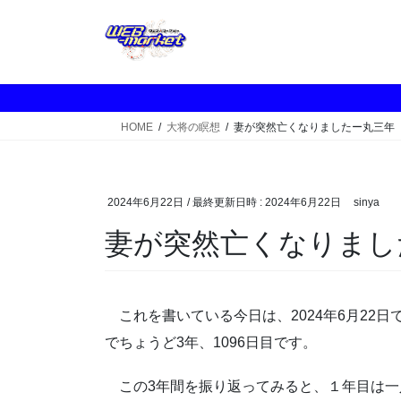
コ
ナ
ン
ビ
テ
ゲ
ン
ー
ツ
シ
へ
ョ
HOME
大将の瞑想
妻が突然亡くなりましたー丸三年
ス
ン
キ
に
ッ
移
プ
動
2024年6月22日
/ 最終更新日時 :
2024年6月22日
sinya
妻が突然亡くなりまし
これを書いている今日は、2024年6月22日で
でちょうど3年、1096日目です。
この3年間を振り返ってみると、１年目は一