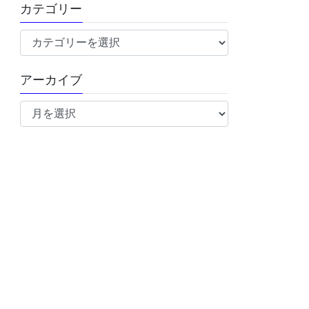
カテゴリー
カ
テ
ゴ
アーカイブ
リ
ア
ー
ー
カ
イ
ブ