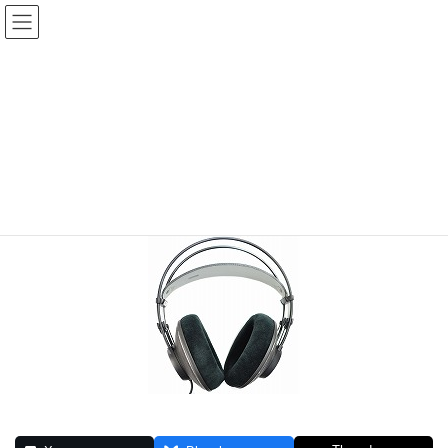
コ
ナ
ン
ビ
テ
ゲ
投稿
ン
ー
ツ
シ
HOME
ヘッドフォン
k612pro1
へ
ョ
ス
ン
2021年9月26日
/ 最終更新日時 :
2021年9月26日
正治磯山
キ
に
ッ
移
k612pro1
プ
動