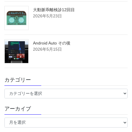
大動脈乖離検診12回目
2026年5月23日
Android Auto その後
2026年5月15日
カテゴリー
カ
テ
ゴ
アーカイブ
リ
ー
ア
ー
カ