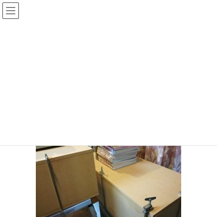
コ
ナ
ン
ビ
テ
ゲ
投稿
ン
ー
ツ
シ
HOME
バックロードホーン組立（3）
20170524-05
へ
ョ
ス
ン
2017年5月24日
/ 最終更新日時 :
2017年5月24日
sinya
キ
に
ッ
移
20170524-05
プ
動