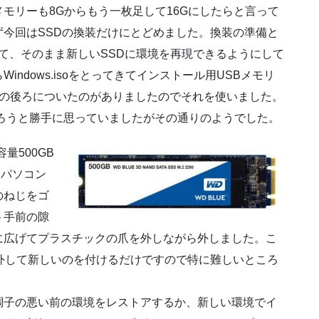
モリーも8Gからもう一枚足して16Gにしたらと言って
今回はSSDの換装だけにとどめました。換装の準備と
行して、そのまま新しいSSDに環境を再現できるようにして
ndows.isoをとってきてインストール用USBメモリ
名前の後ろについたのがありましたのでそれを使いました。
だろうと勝手に思っていましたがその通りのようでした。
容量500GB
トパソコン
のねじをゴ
ト手前の隙
に広げてプラスチックの爪を外しながら外しました。こ
外して新しいのを付けるだけですので特に難しいところ
子の悪い前の環境をレストアするか、新しい環境でイ