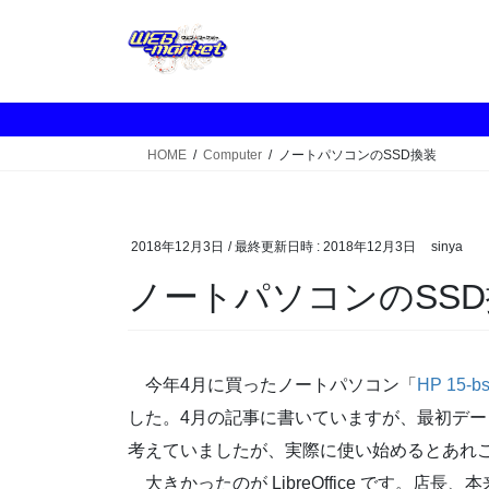
コ
ナ
ン
ビ
テ
ゲ
ン
ー
ツ
シ
へ
ョ
HOME
Computer
ノートパソコンのSSD換装
ス
ン
キ
に
ッ
移
プ
動
2018年12月3日
/ 最終更新日時 :
2018年12月3日
sinya
ノートパソコンのSS
今年4月に買ったノートパソコン「
HP 15-b
した。4月の記事に書いていますが、最初デ
考えていましたが、実際に使い始めるとあれ
大きかったのが LibreOffice です。店長