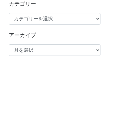
カテゴリー
カ
テ
ゴ
アーカイブ
リ
ア
ー
ー
カ
イ
ブ