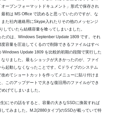
「オープンフォーマットドキュメント」形式で保存され
は MS Office で読めると思っていたのですが、な
また社内連絡用にSkype入れたりその他のメッセンジ
たりしていたら結構容量を喰ってしまいました。
ndows Septenber Update 1809 です。それ
都度容量を圧迫してくるので削除できるファイルはすべ
dows Update 1809 を比較的初期の段階で実行した
くなりました。最もショックが大きかったのが、ファイ
から起動しなくなったことです。Cドライブのシステム
で改めてショートカットを作ってメニューに貼り付けま
た、このアップデートで大きな復旧用のファイルができ
でめげてしまいました。
生)にその話をすると、容量の大きなSSDに換装すれば
みました。M.2(2880タイプ)のSSDが載っていて特