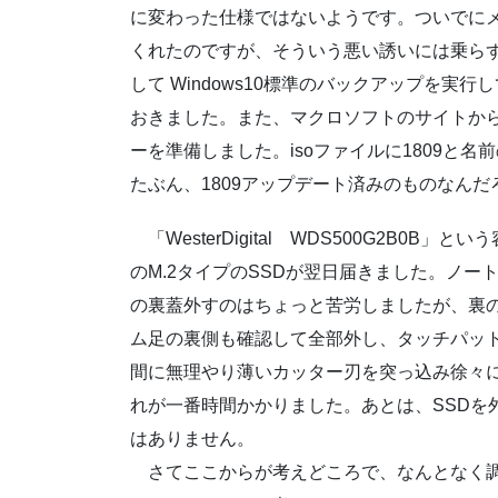
に変わった仕様ではないようです。ついでにメ
くれたのですが、そういう悪い誘いには乗らず
して Windows10標準のバックアップを実
おきました。また、マクロソフトのサイトからWi
ーを準備しました。isoファイルに1809と
たぶん、1809アップデート済みのものなん
「WesterDigital WDS500G2B0B」という
のM.2タイプのSSDが翌日届きました。ノー
の裏蓋外すのはちょっと苦労しましたが、裏
ム足の裏側も確認して全部外し、タッチパッ
間に無理やり薄いカッター刃を突っ込み徐々
れが一番時間かかりました。あとは、SSDを
はありません。
さてここからが考えどころで、なんとなく調