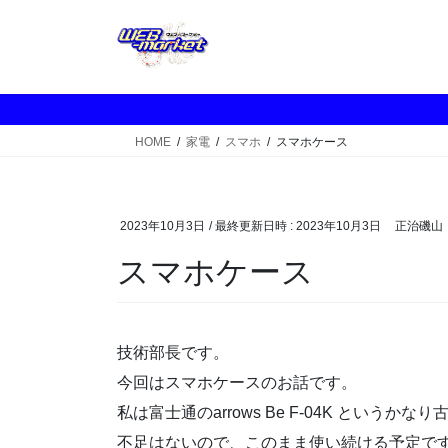
コ
ナ
ン
ビ
テ
ゲ
ン
ー
ツ
シ
へ
ョ
HOME
家電
スマホ
スマホケース
ス
ン
キ
に
ッ
移
プ
動
2023年10月3日
/ 最終更新日時 :
2023年10月3日
正治磯山
スマホケース
技術部長です。
今回はスマホケースのお話です。
私は富士通のarrows Be F-04K とい
不足はないので、このまま使い続ける予定で