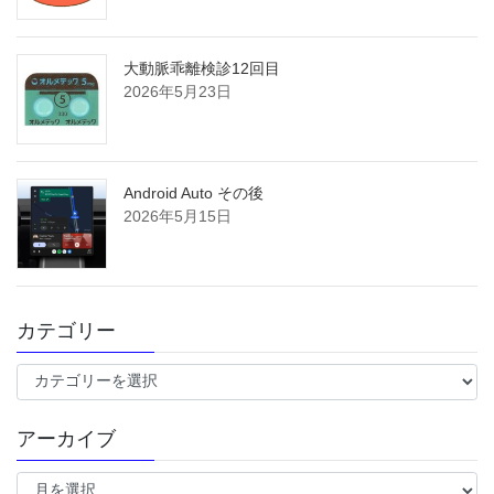
大動脈乖離検診12回目
2026年5月23日
Android Auto その後
2026年5月15日
カテゴリー
カ
テ
ゴ
アーカイブ
リ
ー
ア