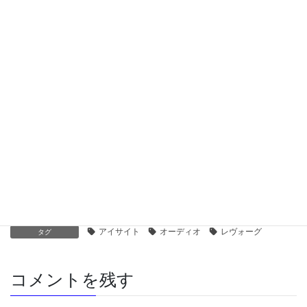
レヴォーグその後
2023年6月16日
スバルレヴォーグ買い替え感想-2
2023年3月5日
スバルレヴォーグ買い替え感想-1
2023年1月29日
車
、
音楽
カテゴリー
アイサイト
オーディオ
レヴォーグ
タグ
コメントを残す