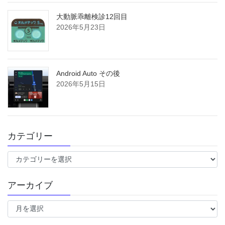
大動脈乖離検診12回目
2026年5月23日
Android Auto その後
2026年5月15日
カテゴリー
カ
テ
ゴ
アーカイブ
リ
ー
ア
ー
カ