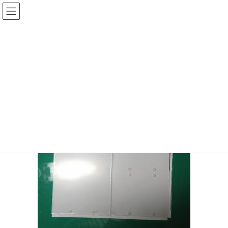
コ
ナ
ン
ビ
テ
ゲ
投稿
ン
ー
ツ
シ
HOME
USB-DACのケース
20180507-05
へ
ョ
ス
ン
2018年5月7日
/ 最終更新日時 :
2018年5月7日
sinya
キ
に
ッ
移
20180507-05
プ
動