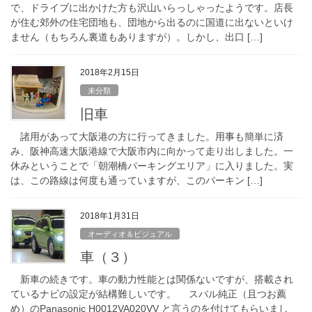
で、ドライブに出かけた方も沢山いらっしゃったようです。店長
が住む郊外の住宅団地も、団地から出るのに国道に出ないといけ
ません（もちろん裏道もありますが）。しかし、出口 […]
2018年2月15日
未分類
旧車
諸用があって大阪港の方に行ってきました。用事も簡単に済
み、阪神高速大阪港線で大阪市内に向かって走り出しました。一
休みということで「朝潮橋パーキングエリア」に入りました。実
は、この路線は何度も通っていますが、このパーキン […]
2018年1月31日
オーディオ＆ビジュアル
車（３）
新車の続きです。車の動力性能とは関係ないですが、搭載され
ているナビの設定が結構難しいです。 スバル純正（且つお薦
め）のPanasonic H0012VA020VV と言うのを付けてもらいまし