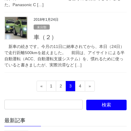
た。Panasonic C […]
2018年1月24日
未分類
車（２）
新車の続きです。今月の11日に納車されてから、本日（24日）
で走行距離500kmを超えました。 前回は、アイサイトによる半
自動運転（ACC、自動運転支援システム）を、慣れるために使っ
ていると書きましたが、実際渋滞など […]
投
固
固
固
固
«
1
2
3
4
»
稿
定
定
定
定
ペ
ペ
ペ
ペ
の
ー
ー
ー
ー
ペ
ジ
ジ
ジ
ジ
ー
最新記事
ジ