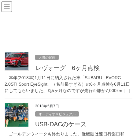
コ
ナ
ン
ビ
テ
ゲ
車
ン
ー
ツ
シ
HOME
車
へ
ョ
ス
ン
キ
に
2018年6月13日
ッ
移
大将の瞑想
プ
動
レヴォーグ 6ヶ月点検
本年(2018年)1月11日に納入された車「SUBARU LEVORG
2.0STI Sport EyeSight」（名前長すぎる）の6ヶ月点検を6月11日
にしてもらいました。丸5ヶ月なのですが走行距離が7,000km […]
2018年5月7日
オーディオ＆ビジュアル
USB-DACのケース
ゴールデンウィークも終わりました。近畿圏は連日行楽日和