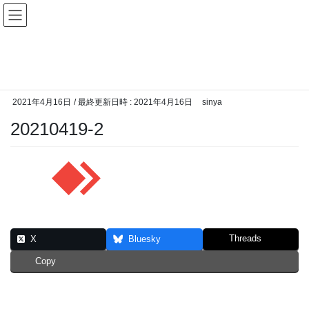
コ
ナ
ン
ビ
テ
ゲ
投稿
ン
ー
ツ
シ
HOME
PCリモート電源ON
20210419-2
へ
ョ
ス
ン
2021年4月16日
/ 最終更新日時 :
2021年4月16日
sinya
キ
に
ッ
移
20210419-2
プ
動
Threads
X
Bluesky
Copy