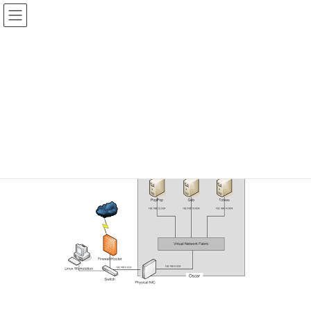
コ
ナ
ン
ビ
テ
ゲ
投稿
ン
ー
ツ
シ
HOME
KVMイメージを喪失
20160901-2
へ
ョ
ス
ン
2016年9月1日
/ 最終更新日時 :
2016年9月1日
sinya
キ
に
ッ
移
20160901-2
プ
動