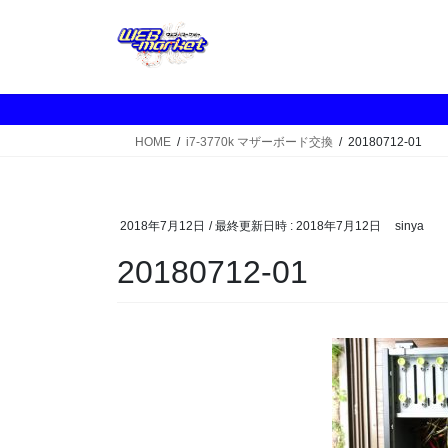
コ
ナ
ン
ビ
テ
ゲ
ン
ー
ツ
シ
へ
ョ
HOME
i7-3770k マザーボード交換
20180712-01
ス
ン
キ
に
ッ
移
プ
動
2018年7月12日
/ 最終更新日時 :
2018年7月12日
sinya
20180712-01