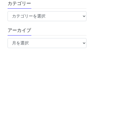
カテゴリー
カ
テ
ゴ
アーカイブ
リ
ア
ー
ー
カ
イ
ブ