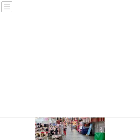
コ
ナ
ン
ビ
テ
ゲ
投稿
ン
ー
ツ
シ
HOME
GoToキャンペーン中の大阪黒門市場
20200730-1-1
へ
ョ
ス
ン
2020年7月30日
/ 最終更新日時 :
2020年7月30日
sinya
キ
に
ッ
移
20200730-1-1
プ
動