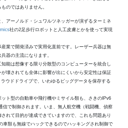
るものではありません。
と、アーノルド・シュワルツネッガーが演ずるターミネ
mics
社の2足歩行ロボットと人工皮膚とかを使って実現
事産業で開発済みで実用化直前です。レーザー兵器は無
は兵器の主流になります。
工知能は想像する限り分散型のコンピューターを統合し
ーが壊されても全体に影響が出にくいから安定性は保証
どクラウドドライブで、いわゆるビッグデータを保存する
ット型の自動車や飛行機やミサイル類も、さきのIPv6
通信で制御されます。いま、無人航空機（戦闘機、偵察
御されて目的が達成できていますので、これも問題あり
転の車類も無線でハックできるのでハッキングされ制御で