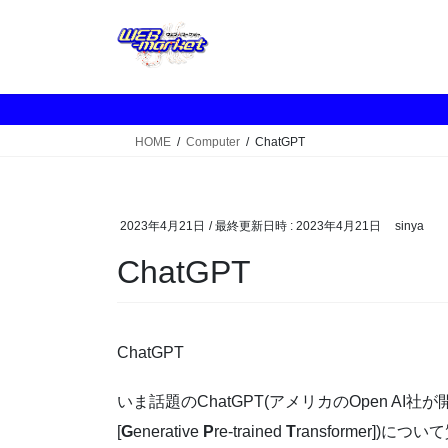
コ
ナ
ン
ビ
テ
ゲ
ン
ー
ツ
シ
へ
ョ
HOME
Computer
ChatGPT
ス
ン
キ
に
ッ
移
プ
動
2023年4月21日
/ 最終更新日時 :
2023年4月21日
sinya
ChatGPT
ChatGPT
いま話題のChatGPT(アメリカのOpen A
[
G
enerative
P
re-trained
T
ransformer]