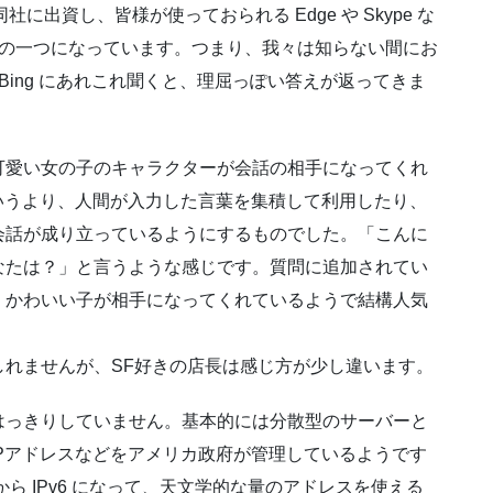
同社に出資し、皆様が使っておられる Edge や Skype な
ースの一つになっています。つまり、我々は知らない間にお
の Bing にあれこれ聞くと、理屈っぽい答えが返ってきま
可愛い女の子のキャラクターが会話の相手になってくれ
いうより、人間が入力した言葉を集積して利用したり、
会話が成り立っているようにするものでした。「こんに
なたは？」と言うような感じです。質問に追加されてい
くかわいい子が相手になってくれているようで結構人気
れませんが、SF好きの店長は感じ方が少し違います。
はっきりしていません。基本的には分散型のサーバーと
Pアドレスなどをアメリカ政府が管理しているようです
から IPv6 になって、天文学的な量のアドレスを使える