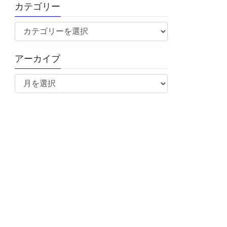
カテゴリー
カ
テ
ゴ
アーカイブ
リ
ア
ー
ー
カ
イ
ブ