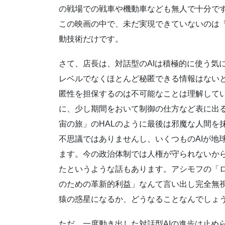
の戦場での戦車や機動車なども無人で十分で
この映画の中で、未だ実現できていないのは
動技術だけです。
さて、店長は、対話型のAIは積極的に使う気
レベルでなくほとんど秘匿できる情報はない
匿性を担保するのは不可能なことは理解して
に、少し期間をおいて制御の仕方など表に出る
宙の旅」のHALのように最後は邪魔な人間を
不思議ではありませんし、いくつものAIが地
ます。今の政治体制では人権が守られないか
たというような話もあります。アシモフの「
のための革新的利益」なんて言い出し完全無
猿の惑星になるか、どうなることなんでしょ
ただ、一度動き出した対話型AIの進歩は止め