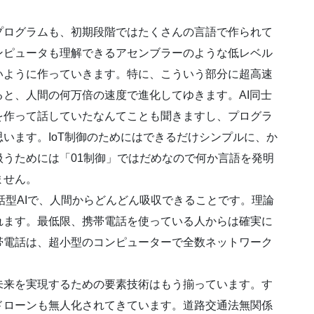
プログラムも、初期段階ではたくさんの言語で作られて
ンピュータも理解できるアセンブラーのような低レベル
いように作っていきます。特に、こういう部分に超高速
と、人間の何万倍の速度で進化してゆきます。AI同士
を作って話していたなんてことも聞きますし、プログラ
います。IoT制御のためにはできるだけシンプルに、か
うためには「01制御」ではだめなので何か言語を発明
ません。
対話型AIで、人間からどんどん吸収できることです。理論
れます。最低限、携帯電話を使っている人からは確実に
帯電話は、超小型のコンピューターで全数ネットワーク
未来を実現するための要素技術はもう揃っています。す
ドローンも無人化されてきています。道路交通法無関係