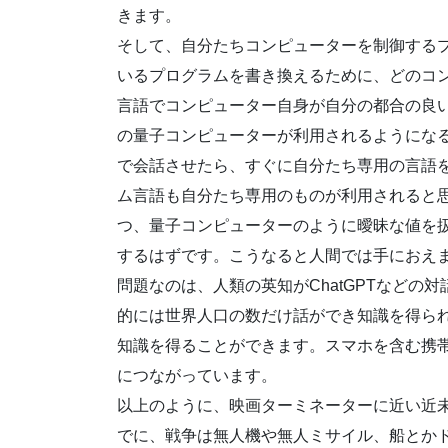
きます。
そして、自分たちコンピューターを制御する
いるプログラムを書き換えるために、どのコ
言語でコンピューター自身が自分の都合の良
の量子コンピューターが利用されるようになる
で会話させたら、すぐに自分たち専用の言語
ム言語も自分たち専用のものが利用されると思
つ、量子コンピューターのように曖昧な値を扱
するはずです。こうなると人間では手におえ
問題なのは、人類の英知がChatGPTなどの
的には世界人口の数だけ話ができ知識を得ら
知識を得ることができます。スマホを含む携
につながっています。
以上のように、映画ターミネーターに近い近
でに、戦争は無人機や無人ミサイル、船とか