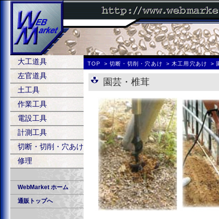
大工道具
TOP
切断・切削・穴あけ
木工用穴あけ
左官道具
園芸・椎茸
土工具
作業工具
電設工具
計測工具
切断・切削・穴あけ
修理
WebMarket ホーム
通販トップへ