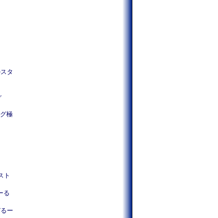
ルスタ
グ
ング極
A
B
ダスト
びーる
びるー