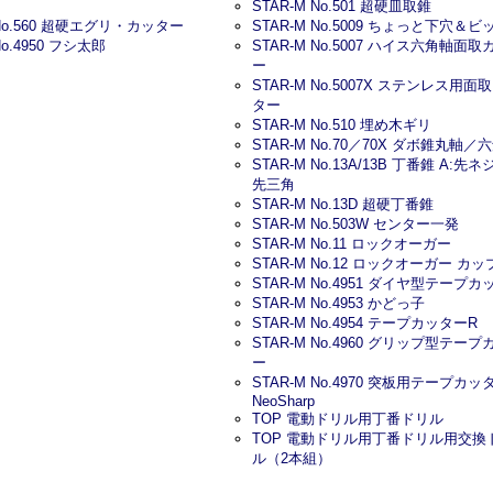
STAR-M No.501 超硬皿取錐
 No.560 超硬エグリ・カッター
STAR-M No.5009 ちょっと下穴＆ビ
No.4950 フシ太郎
STAR-M No.5007 ハイス六角軸面
ー
STAR-M No.5007X ステンレス用面
ター
STAR-M No.510 埋め木ギリ
STAR-M No.70／70X ダボ錐丸軸／
STAR-M No.13A/13B 丁番錐 A:先ネジ
先三角
STAR-M No.13D 超硬丁番錐
STAR-M No.503W センター一発
STAR-M No.11 ロックオーガー
STAR-M No.12 ロックオーガー カッ
STAR-M No.4951 ダイヤ型テープ
STAR-M No.4953 かどっ子
STAR-M No.4954 テープカッターR
STAR-M No.4960 グリップ型テー
ー
STAR-M No.4970 突板用テープカッ
NeoSharp
TOP 電動ドリル用丁番ドリル
TOP 電動ドリル用丁番ドリル用交換
ル（2本組）