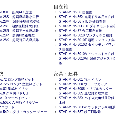
自在錐
 No.80T 超鋼ALC座堀
STAR-M No.36 自在錐
 No.28S 超鋼座堀錐小口径
STAR-M No.36X 充電ドリル用自在錐
 No.28M 超鋼座堀錐標準径
STAR-M No.36T/TL 超硬自在錐
 No.28L 超鋼座堀錐大口径
STAR-M No.36D/DL ダイヤモンド自
 No.28R 超鋼アール座堀錐
STAR-M No.37 金工用自在錐
 No.28P 超鋼P型座堀錐
STAR-M No.5010 ワンタッチ自在錐
 No.28K 超硬替刃式座掘錐
STAR-M No.5010T 超硬ワンタッチ
STAR-M No.5010D ダイヤモンドワ
チ自在錐
STAR-M No.5010A アジャスト自在錐
STAR-M No.5010AT 超硬アジャス
錐
築
家具・建具
 No.72 ロング仮枠ビット
STAR-M No.601 竹用ドリル
 No.72S ロングS型仮枠ビット
STAR-M No.600 ウェーブカッター
 No.82 集成材ドリル
STAR-M No.5008 トリプルカッター
 No.9 クギ切りドリル
STAR-M No.58S 皿取錐＆埋木錐
 No.10 ツーバイビット
STAR-M No.58X ハイス六角軸皿取
 No.502X 六角軸ドリルソー
木錐
 プロガード
STAR-M No.58XW ウッドデッキ用
 No.540 エグリ・カッター チェー
STAR-M No.58T 鉄工皿取錐