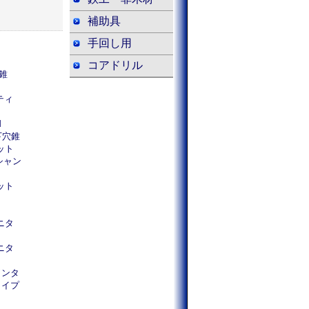
補助具
手回し用
コアドリル
穴錐
ティ
M
下穴錐
ット
シャン
ット
ニタ
ニタ
ワンタ
タイプ