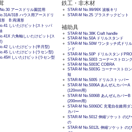
茸
鉄工・非木材
M No.30 アースドリル園芸用
STAR-M No.99/99X 波板キリ
 No.31A/31B ハウス用アースドリ
STAR-M No.25 プラスチックビット
溝形 B:両溝形
 No.41 しいたけビット(ストッパ
補助具
軸
STAR-M No.38K Craft handle
 No.41X 六角軸しいたけビット(ス
STAR-M No.50A ドリルスタンド
)
STAR-M No.50W ワンタッチ式ドリ
 No.42 しいたけビット(半月型)
ンド
 No.45 しいたけビット(ラセン型)
STAR-M No.50P ドリルスタンドPRO
 No.45H しいたけビット(ラセン型
STAR-M No.5003 コーナーストロン
STAR-M No.5003C COBRA
STAR-M No.5003G コーナーストロ
短
STAR-M No.5005 ドリルストッパー
STAR-M No.5006A あんぜんカバー
(120mm用)
STAR-M No.5006B あんぜんカバー
(200mm用)
STAR-M No.5006DC 充電自在錐用
カバー
STAR-M No.5012 伸縮ソケット の
の
STAR-M No.5012L 伸縮ソケット の