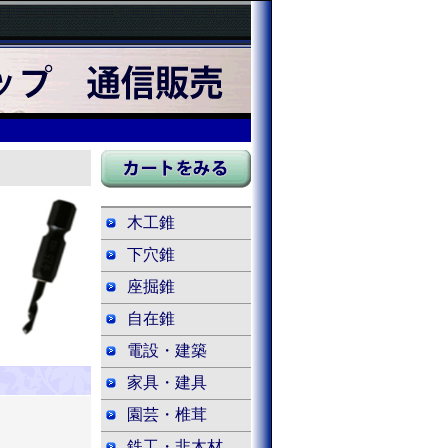
木工錐
下穴錐
座掘錐
自在錐
電設・建築
家具・建具
園芸・椎茸
鉄工・非木材