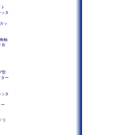
ット
取カッタ
取カッ
六角軸
 B:
プ型
カッター
プカッタ
ター
ドリ