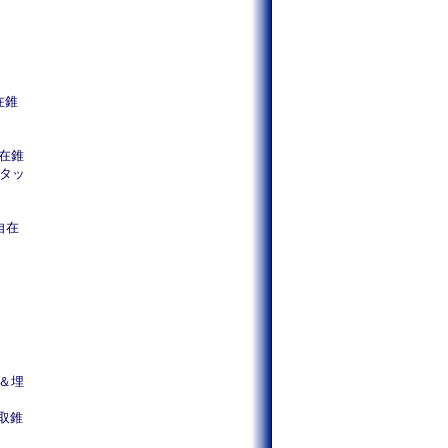
在錐
自在錐
ンタッ
ト自在
錐＆埋
皿取錐