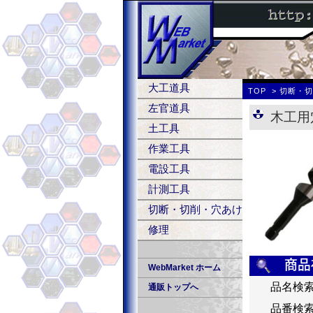
大工道具
TOP
切断・
左官道具
木工用
土工具
作業工具
電設工具
計測工具
切断・切削・穴あけ
修理
WebMarket ホーム
品名検
通販トップへ
品番検