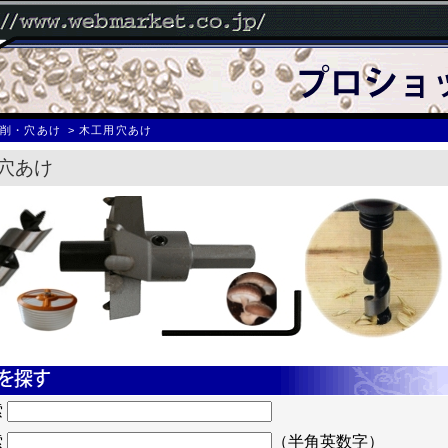
切削・穴あけ
木工用穴あけ
穴あけ
索
索
（半角英数字）