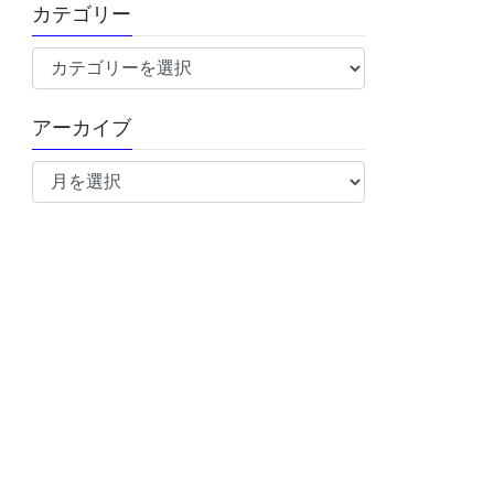
カテゴリー
カ
テ
ゴ
アーカイブ
リ
ア
ー
ー
カ
イ
ブ