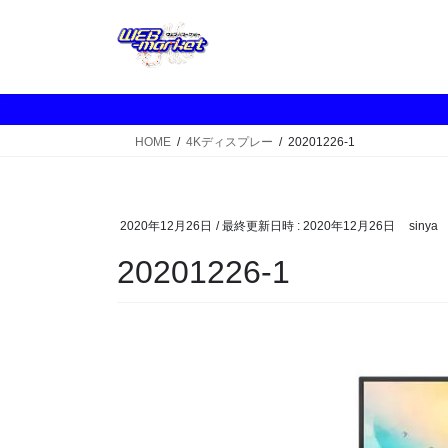
コ
ナ
ン
ビ
テ
ゲ
ン
ー
ツ
シ
へ
ョ
HOME
4Kディスプレー
20201226-1
ス
ン
キ
に
ッ
移
プ
動
2020年12月26日
/ 最終更新日時 :
2020年12月26日
sinya
20201226-1