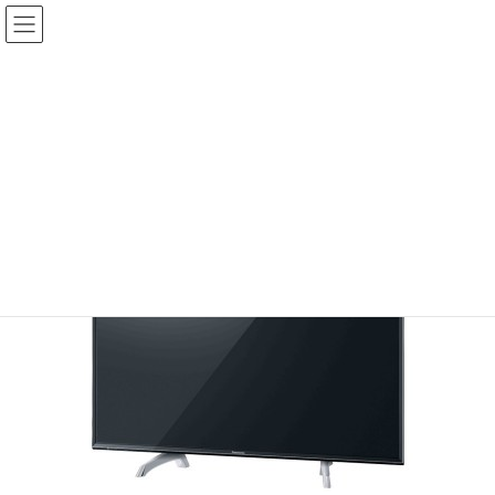
コ
ナ
ン
ビ
テ
ゲ
投稿
ン
ー
ツ
シ
HOME
４Kテレビ
20160407-2
へ
ョ
ス
ン
2016年4月7日
/ 最終更新日時 :
2016年4月7日
sinya
キ
に
ッ
移
20160407-2
プ
動