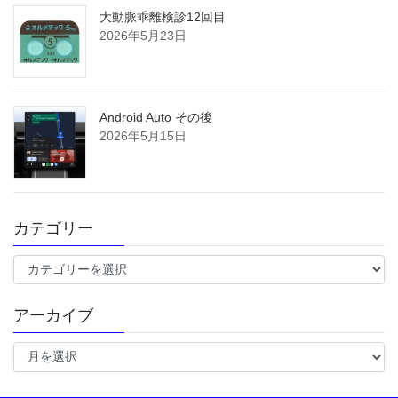
大動脈乖離検診12回目
2026年5月23日
Android Auto その後
2026年5月15日
カテゴリー
カ
テ
ゴ
アーカイブ
リ
ー
ア
ー
カ
イ