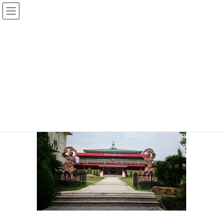
コ
ナ
ン
ビ
テ
ゲ
投稿
ン
ー
ツ
シ
HOME
目標
本山
へ
ョ
ス
ン
2023年1月12日
/ 最終更新日時 :
2023年1月12日
正治磯山
キ
に
ッ
移
本山
プ
動