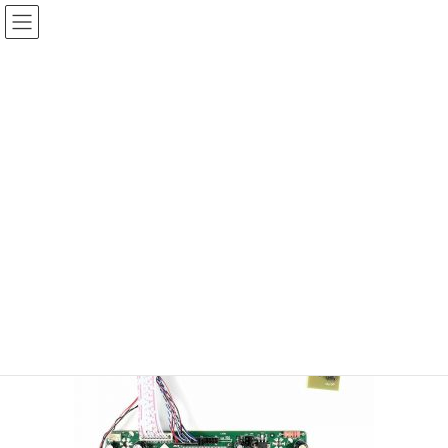
コ
ナ
ン
ビ
テ
ゲ
投稿
ン
ー
ツ
シ
HOME
液晶ディスプレーの自作
20200129-16-1
へ
ョ
ス
ン
2020年1月29日
/ 最終更新日時 :
2020年1月29日
sinya
キ
に
ッ
移
20200129-16-1
プ
動