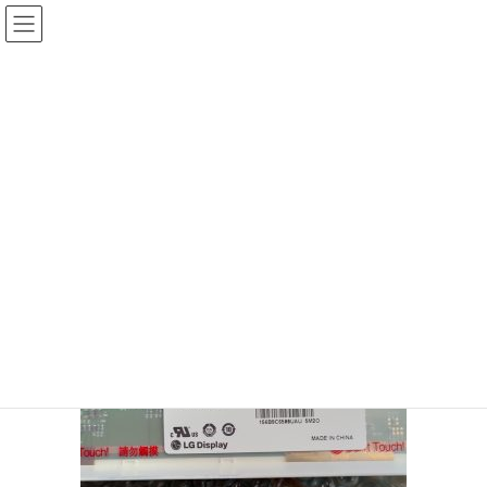
コ
ナ
ン
ビ
テ
ゲ
投稿
ン
ー
ツ
シ
HOME
液晶ディスプレーの自作
20200129-03
へ
ョ
ス
ン
2020年1月29日
/ 最終更新日時 :
2020年1月29日
sinya
キ
に
ッ
移
20200129-03
プ
動