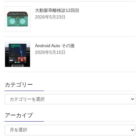
大動脈乖離検診12回目
2026年5月23日
Android Auto その後
2026年5月15日
カテゴリー
カ
テ
ゴ
アーカイブ
リ
ー
ア
ー
カ