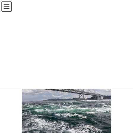
コ
ナ
ン
ビ
テ
ゲ
投稿
ン
ー
ツ
シ
HOME
旅行下見
P_20230822-2
へ
ョ
ス
ン
2023年8月26日
/ 最終更新日時 :
2023年8月26日
sinya
キ
に
ッ
移
P_20230822-2
プ
動