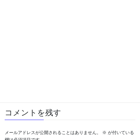
2019年新年ご挨拶と熊本出張
2019年1月9日
ANAだけど「ジェットストリーム」
2018年10月26日
旅行
、
車
カテゴリー
３年フグ
下見
旅行
渦潮
タグ
野島断層
コメントを残す
メールアドレスが公開されることはありません。
※
が付いている
欄は必須項目です