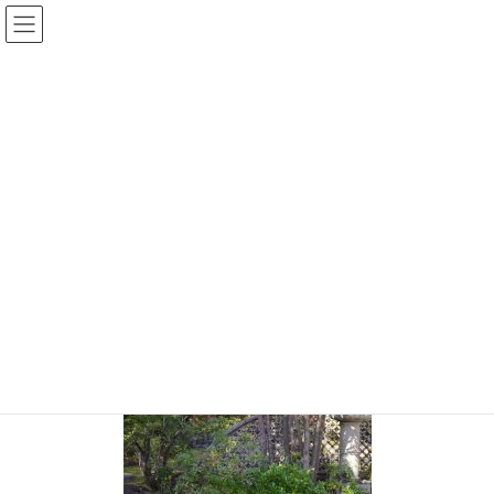
コ
ナ
ン
ビ
テ
ゲ
投稿
ン
ー
ツ
シ
HOME
姫路城
20191209-85
へ
ョ
ス
ン
2019年12月9日
/ 最終更新日時 :
2019年12月9日
sinya
キ
に
ッ
移
20191209-85
プ
動