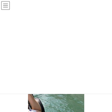
コ
ナ
ン
ビ
テ
ゲ
投稿
ン
ー
ツ
シ
HOME
大歩危
20240924-1
へ
ョ
ス
ン
2024年9月24日
/ 最終更新日時 :
2024年9月24日
sinya
キ
に
ッ
移
20240924-1
プ
動