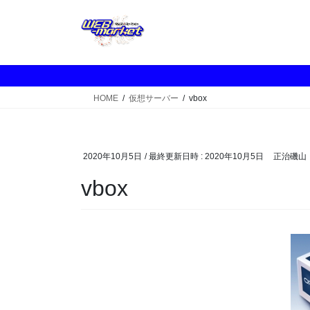
コ
ナ
ン
ビ
テ
ゲ
ン
ー
ツ
シ
へ
ョ
HOME
仮想サーバー
vbox
ス
ン
キ
に
ッ
移
プ
動
2020年10月5日
/ 最終更新日時 :
2020年10月5日
正治磯山
vbox