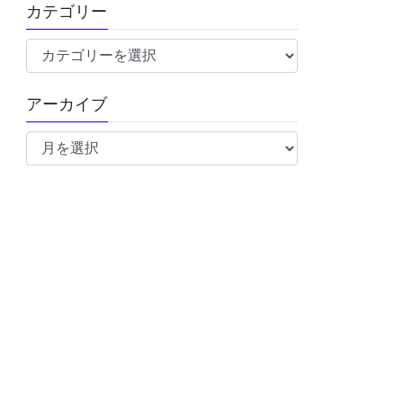
カテゴリー
カ
テ
ゴ
アーカイブ
リ
ア
ー
ー
カ
イ
ブ