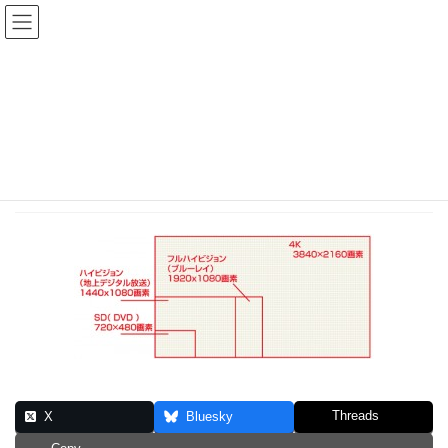
コ
ナ
ン
ビ
テ
ゲ
投稿
ン
ー
ツ
シ
HOME
ヤマハ＆地デジ
20610225-2
へ
ョ
ス
ン
2016年3月14日
/ 最終更新日時 :
2016年3月14日
sinya
キ
に
ッ
移
20610225-2
プ
動
Threads
X
Bluesky