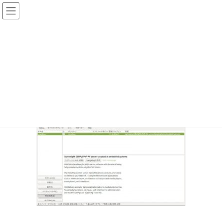
コ
ナ
ン
ビ
テ
ゲ
投稿
ン
ー
ツ
シ
HOME
メディア・ストリーミング-2
20170720-1
へ
ョ
ス
ン
2017年7月20日
/ 最終更新日時 :
2017年7月20日
sinya
キ
に
ッ
移
20170720-1
プ
動