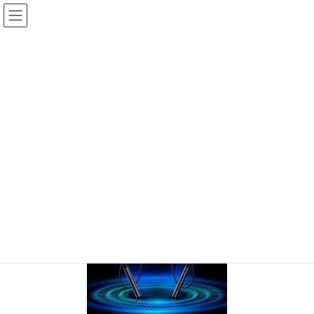
コ
ナ
ン
ビ
テ
ゲ
投稿
ン
ー
ツ
シ
HOME
ブルートゥース・イヤホーン
20210409-3
へ
ョ
ス
ン
2021年4月9日
/ 最終更新日時 :
2021年4月9日
sinya
キ
に
ッ
移
20210409-3
プ
動