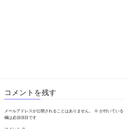
このタワーには13階に「空中庭園」があります。低層階と中高
層階とを分けるフロアーなんですが、景色もいいしフロアーその
ものが綺麗だし、これも要見学です。入るのにお金も要りません
し、若い人向けのデートコースにいいですね。。。
Threads
X
Bluesky
Copy
大将の瞑想
カテゴリー
コメントを残す
メールアドレスが公開されることはありません。
※
が付いている
欄は必須項目です