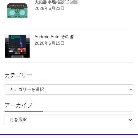
大動脈乖離検診12回目
2026年5月23日
Android Auto その後
2026年5月15日
カテゴリー
カ
テ
ゴ
アーカイブ
リ
ー
ア
ー
カ
イ