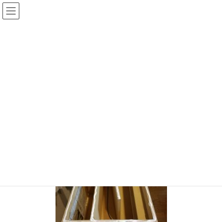
コ
ナ
ン
ビ
テ
ゲ
投稿
ン
ー
ツ
シ
HOME
バックロードホーン組立（3）
20170524-03
へ
ョ
ス
ン
2017年5月24日
/ 最終更新日時 :
2017年5月24日
sinya
キ
に
ッ
移
20170524-03
プ
動