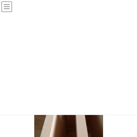
コ
ナ
ン
ビ
テ
ゲ
投稿
ン
ー
ツ
シ
HOME
バックロードホーン組立（2）
20170519-22
へ
ョ
ス
ン
2017年5月19日
/ 最終更新日時 :
2017年5月19日
sinya
キ
に
ッ
移
20170519-22
プ
動