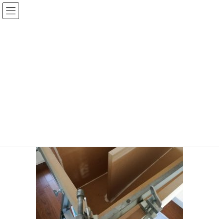
コ
ナ
ン
ビ
テ
ゲ
投稿
ン
ー
ツ
シ
HOME
バックロードホーン組立（2）
20170519-12
へ
ョ
ス
ン
2017年5月19日
/ 最終更新日時 :
2017年5月19日
sinya
キ
に
ッ
移
20170519-12
プ
動