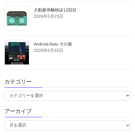
大動脈乖離検診12回目
2026年5月23日
Android Auto その後
2026年5月15日
カテゴリー
カ
テ
ゴ
アーカイブ
リ
ー
ア
ー
カ