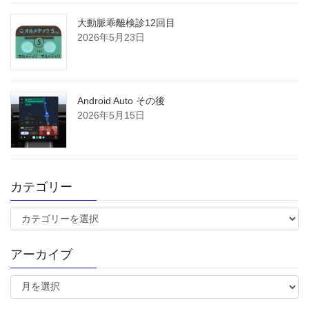
大動脈乖離検診12回目
2026年5月23日
Android Auto その後
2026年5月15日
カテゴリー
カ
テ
ゴ
アーカイブ
リ
ー
ア
ー
カ