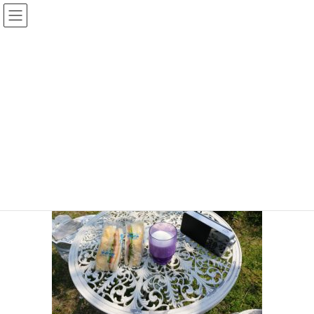
コ
ナ
ン
ビ
テ
ゲ
投稿
ン
ー
ツ
シ
HOME
バックロードホーン組立（1）
20170429_120459
へ
ョ
ス
ン
2017年5月16日
/ 最終更新日時 :
2017年5月16日
sinya
キ
に
ッ
移
20170429_120459
プ
動