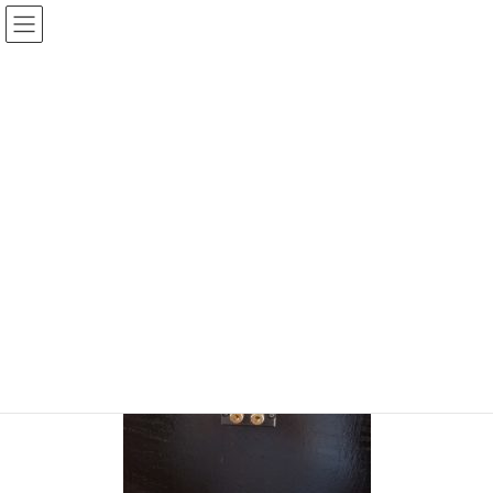
コ
ナ
ン
ビ
テ
ゲ
投稿
ン
ー
ツ
シ
HOME
バックロードホーン組み立て(5)
20170612-13
へ
ョ
ス
ン
2017年6月12日
/ 最終更新日時 :
2017年6月12日
sinya
キ
に
ッ
移
20170612-13
プ
動