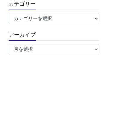
カテゴリー
カ
テ
ゴ
アーカイブ
リ
ア
ー
ー
カ
イ
ブ