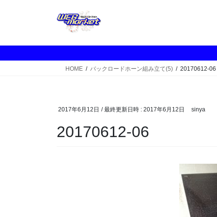
コ
ナ
ン
ビ
テ
ゲ
ン
ー
ツ
シ
へ
ョ
HOME
バックロードホーン組み立て(5)
20170612-06
ス
ン
キ
に
ッ
移
プ
動
2017年6月12日
/ 最終更新日時 :
2017年6月12日
sinya
20170612-06