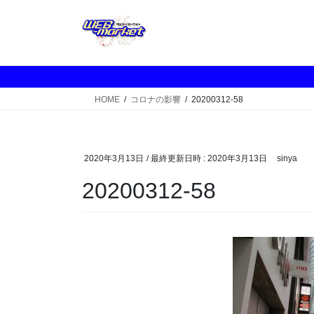
コ
ナ
ン
ビ
テ
ゲ
ン
ー
ツ
シ
へ
ョ
HOME
コロナの影響
20200312-58
ス
ン
キ
に
ッ
移
プ
動
2020年3月13日
/ 最終更新日時 :
2020年3月13日
sinya
20200312-58