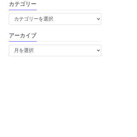
カテゴリー
カ
テ
ゴ
アーカイブ
リ
ア
ー
ー
カ
イ
ブ