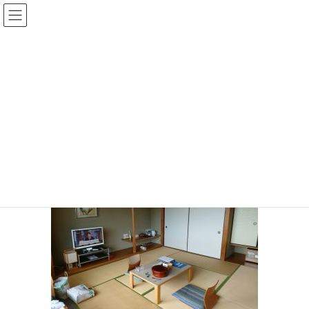
コ
ナ
ン
ビ
テ
ゲ
投稿
ン
ー
ツ
シ
HOME
かんぽの宿日帰りプラン
20170908-07
へ
ョ
ス
ン
2017年9月8日
/ 最終更新日時 :
2017年9月8日
sinya
キ
に
ッ
移
20170908-07
プ
動