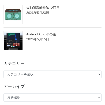
大動脈乖離検診12回目
2026年5月23日
Android Auto その後
2026年5月15日
カテゴリー
カ
テ
ゴ
アーカイブ
リ
ー
ア
ー
カ