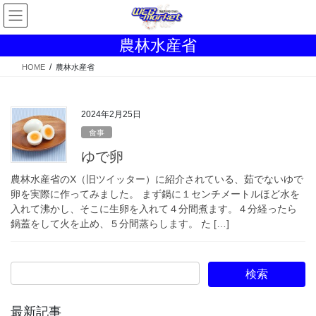
コ
ナ
ン
ビ
テ
ゲ
農林水産省
ン
ー
ツ
シ
HOME
農林水産省
へ
ョ
ス
ン
キ
に
2024年2月25日
ッ
移
食事
プ
動
ゆで卵
農林水産省のX（旧ツイッター）に紹介されている、茹でないゆで
卵を実際に作ってみました。 まず鍋に１センチメートルほど水を
入れて沸かし、そこに生卵を入れて４分間煮ます。４分経ったら
鍋蓋をして火を止め、５分間蒸らします。 た […]
最新記事